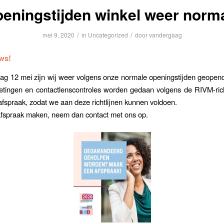
eningstijden winkel weer norm
/
/
mei 9, 2020
in
Uncategorized
door
vandergaag
ws!
ag 12 mei zijn wij weer volgens onze normale openingstijden geope
tingen en contactlenscontroles worden gedaan volgens de RIVM-rich
fspraak, zodat we aan deze richtlijnen kunnen voldoen.
afspraak maken, neem dan contact met ons op.