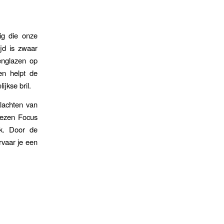
ig die onze
ijd is zwaar
englazen op
en helpt de
jkse bril.
lachten van
yezen Focus
ik. Door de
rvaar je een