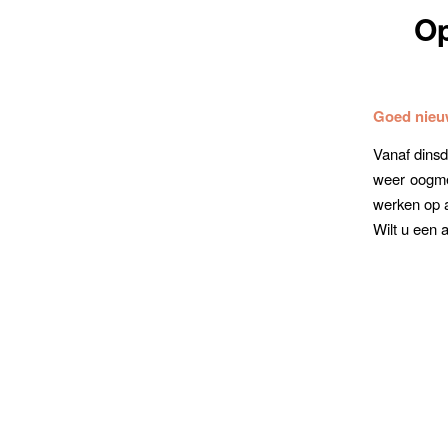
Op
Goed nieu
Vanaf dinsd
weer oogme
werken op a
Wilt u een 