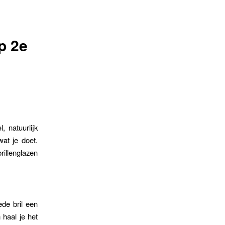
p 2e
, natuurlijk
wat je doet.
rillenglazen
ede bril een
n haal je het