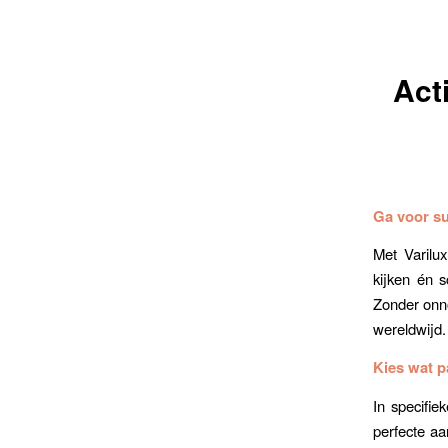
Act
Ga voor s
Met Varilux
kijken én s
Zonder onno
wereldwijd.
Kies wat pa
In specifie
perfecte aan