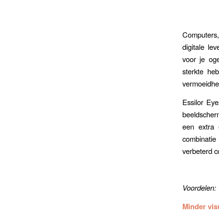
Computers,
digitale le
voor je og
sterkte he
vermoeidhei
Essilor Ey
beeldscher
een extra 
combinatie 
verbeterd c
Voordelen:
Minder vis