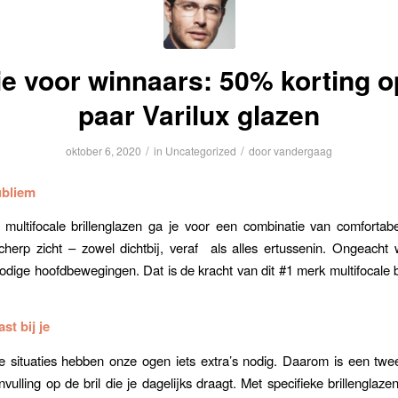
ie voor winnaars: 50% korting o
paar Varilux glazen
/
/
oktober 6, 2020
in
Uncategorized
door
vandergaag
ubliem
 multifocale brillenglazen ga je voor een combinatie van comfortabel
cherp zicht – zowel dichtbij, veraf als alles ertussenin. Ongeacht 
dige hoofdbewegingen. Dat is de kracht van dit #1 merk multifocale b
st bij je
ke situaties hebben onze ogen iets extra’s nodig. Daarom is een twe
vulling op de bril die je dagelijks draagt. Met specifieke brillenglaze