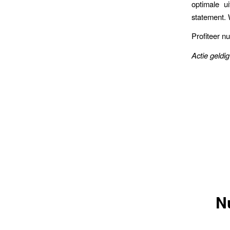
optimale ui
statement. 
Profiteer n
Actie geldi
N