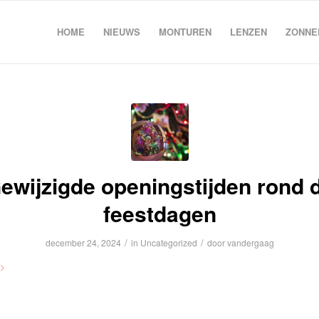
HOME
NIEUWS
MONTUREN
LENZEN
ZONNE
ewijzigde openingstijden rond 
feestdagen
/
/
december 24, 2024
in
Uncategorized
door
vandergaag