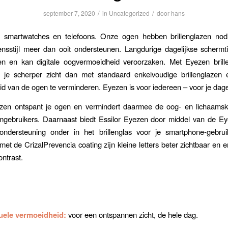
/
/
september 7, 2020
in
Uncategorized
door
hans
 smartwatches en telefoons. Onze ogen hebben brillenglazen nod
vensstijl meer dan ooit ondersteunen. Langdurige dagelijkse schermt
en en kan digitale oogvermoeidheid veroorzaken. Met Eyezen brill
b je scherper zicht dan met standaard enkelvoudige brillenglazen 
d van de ogen te verminderen. Eyezen is voor iedereen – voor je dageli
ezen ontspant je ogen en vermindert daarmee de oog- en lichaamsk
mgebruikers. Daarnaast biedt Essilor Eyezen door middel van de E
ondersteuning onder in het brillenglas voor je smartphone-gebru
met de CrizalPrevencia coating zijn kleine letters beter zichtbaar en e
ontrast.
uele vermoeidheid:
voor een ontspannen zicht, de hele dag.