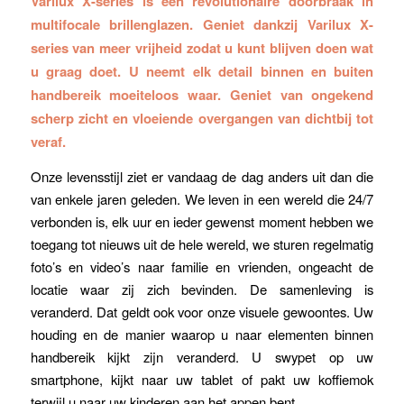
Varilux X-series is een revolutionaire doorbraak in
multifocale brillenglazen. Geniet dankzij Varilux X-
series van meer vrijheid zodat u kunt blijven doen wat
u graag doet. U neemt elk detail binnen en buiten
handbereik moeiteloos waar. Geniet van ongekend
scherp zicht en vloeiende overgangen van dichtbij tot
veraf.
Onze levensstijl ziet er vandaag de dag anders uit dan die
van enkele jaren geleden. We leven in een wereld die 24/7
verbonden is, elk uur en ieder gewenst moment hebben we
toegang tot nieuws uit de hele wereld, we sturen regelmatig
foto’s en video’s naar familie en vrienden, ongeacht de
locatie waar zij zich bevinden. De samenleving is
veranderd. Dat geldt ook voor onze visuele gewoontes. Uw
houding en de manier waarop u naar elementen binnen
handbereik kijkt zijn veranderd. U swypet op uw
smartphone, kijkt naar uw tablet of pakt uw koffiemok
terwijl u naar uw kinderen aan het appen bent.