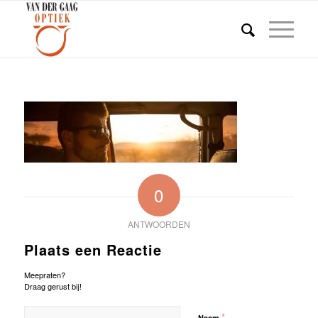
0
ANTWOORDEN
Plaats een Reactie
Meepraten?
Draag gerust bij!
*
Naam