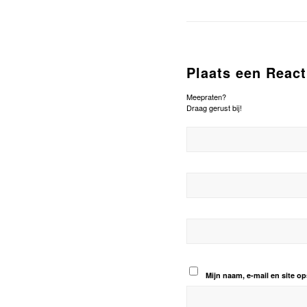
Plaats een React
Meepraten?
Draag gerust bij!
Mijn naam, e-mail en site op