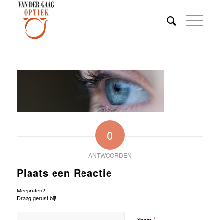
0
ANTWOORDEN
Plaats een Reactie
Meepraten?
Draag gerust bij!
*
Naam