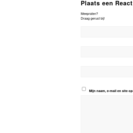
Plaats een React
Meepraten?
Draag gerust bij!
Mijn naam, e-mail en site op